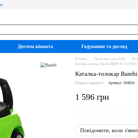
ди
Дитяча кімната
Годування та догляд
Головна
Транспорт для дітей
Кат
Каталка-толокар Bambi BMW M 3147B-5 
Каталка-толокар Bamb
Немає в наявності
Артикул: 164024
1 596 грн
Повідомити, коли з'яви