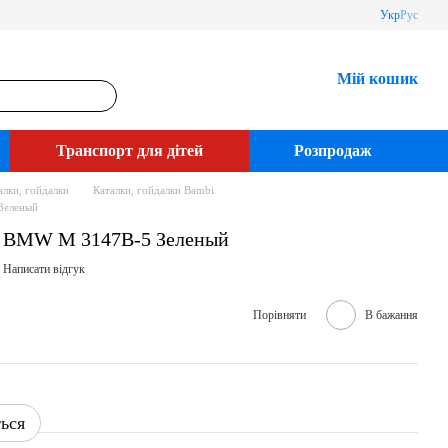
Укр
Рус
Мій кошик
Транспорт для дітей
Розпродаж
алки, гойдалки
Каталки, гойдалки Bambi
Зеленый
i BMW M 3147B-5 Зеленый
Написати відгук
Порівняти
В бажання
ться