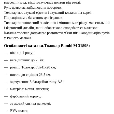
вперед і назад, відштовхуючись ногами від землі.
Руль дозволяє здійснювати повороти.
Толокар має звукові ефекти і звуковий клаксон на кермі.
Під сидінням є багажник для іграшок.
Толокар виготовлений з якісного і міцного матеріалу, має стильний
і барвистий дизайн, який обов'язково сподобається малюкові.
Каталка-толокар допомагає розвивати м'язи ніг і координацію рухів
у Вашого малюка.
Особливості каталки-Толокар Bambi M 3189S:
вік: від 1 року;
вага дитини: до 25 кг;
розмір Толокар: 70х41х28 см;
висота до сидіння 23,5 см;
харчування: 3 батарейки типу АА;
матеріал: метал, пластик;
фарбований корпус;
звуковий сигнал на кермі;
EVA колеса;