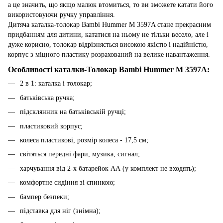
а це значить, що якщо малюк втомиться, то ви зможете катати його
використовуючи ручку управління.
Дитяча каталка-толокар Bambi Hummer M 3597A стане прекрасним
придбанням для дитини, кататися на ньому не тільки весело, але і
дуже корисно, толокар відрізняється високою якістю і надійністю,
корпус з міцного пластику розрахований на велике навантаження.
Особливості каталки-Толокар Bambi Hummer M 3597A:
2 в 1: каталка і толокар;
батьківська ручка;
підсклянник на батьківській ручці;
пластиковий корпус;
колеса пластикові, розмір колеса - 17,5 см;
світяться передні фари, музика, сигнал;
харчування від 2-х батарейок АА (у комплект не входять);
комфортне сидіння зі спинкою;
бампер безпеки;
підставка для ніг (знімна);