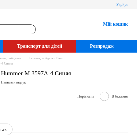
Укр
Рус
Мій кошик
Транспорт для дітей
Розпродаж
алки, гойдалки
Каталки, гойдалки Bambi
-4 Синяя
i Hummer M 3597A-4 Синяя
Написати відгук
Порівняти
В бажання
ться