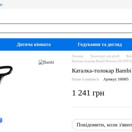
ди
Дитяча кімната
Годування та догляд
Головна
Транспорт для дітей
Кат
Каталка-толокар Bambi Hummer M 3597A
Каталка-толокар Bamb
Немає в наявності
Артикул: 166905
1 241 грн
Повідомити, коли з'яви