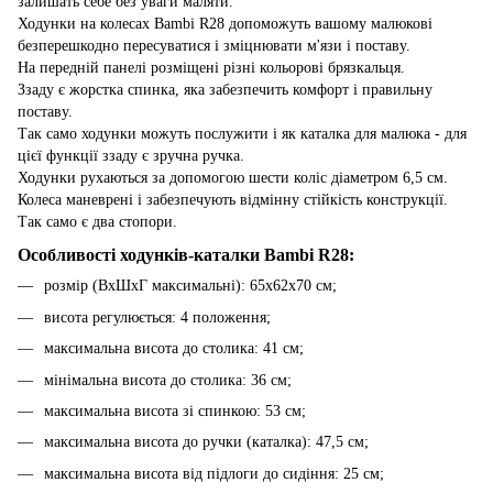
залишать себе без уваги маляти.
Ходунки на колесах Bambi R28 допоможуть вашому малюкові
безперешкодно пересуватися і зміцнювати м'язи і поставу.
На передній панелі розміщені різні кольорові брязкальця.
Ззаду є жорстка спинка, яка забезпечить комфорт і правильну
поставу.
Так само ходунки можуть послужити і як каталка для малюка - для
цієї функції ззаду є зручна ручка.
Ходунки рухаються за допомогою шести коліс діаметром 6,5 см.
Колеса маневрені і забезпечують відмінну стійкість конструкції.
Так само є два стопори.
Особливості ходунків-каталки Bambi R28:
розмір (ВхШхГ максимальні): 65х62х70 см;
висота регулюється: 4 положення;
максимальна висота до столика: 41 см;
мінімальна висота до столика: 36 см;
максимальна висота зі спинкою: 53 см;
максимальна висота до ручки (каталка): 47,5 см;
максимальна висота від підлоги до сидіння: 25 см;