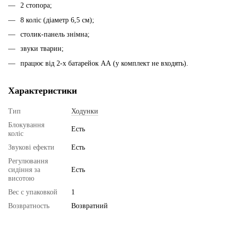
2 стопора;
8 коліс (діаметр 6,5 см);
столик-панель знімна;
звуки тварин;
працює від 2-х батарейок АА (у комплект не входять).
Характеристики
Тип
Ходунки
Блокування
Есть
коліс
Звукові ефекти
Есть
Регулювання
сидіння за
Есть
висотою
Вес с упаковкой
1
Возвратность
Возвратний