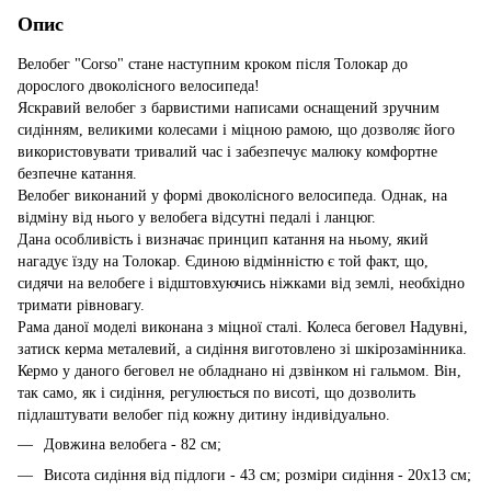
Опис
Велобег "Corso" стане наступним кроком після Толокар до
дорослого двоколісного велосипеда!
Яскравий велобег з барвистими написами оснащений зручним
сидінням, великими колесами і міцною рамою, що дозволяє його
використовувати тривалий час і забезпечує малюку комфортне
безпечне катання.
Велобег виконаний у формі двоколісного велосипеда. Однак, на
відміну від нього у велобега відсутні педалі і ланцюг.
Дана особливість і визначає принцип катання на ньому, який
нагадує їзду на Толокар. Єдиною відмінністю є той факт, що,
сидячи на велобеге і відштовхуючись ніжками від землі, необхідно
тримати рівновагу.
Рама даної моделі виконана з міцної сталі. Колеса беговел Надувні,
затиск керма металевий, а сидіння виготовлено зі шкірозамінника.
Кермо у даного беговел не обладнано ні дзвінком ні гальмом. Він,
так само, як і сидіння, регулюється по висоті, що дозволить
підлаштувати велобег під кожну дитину індивідуально.
Довжина велобега - 82 см;
Висота сидіння від підлоги - 43 см; розміри сидіння - 20х13 см;