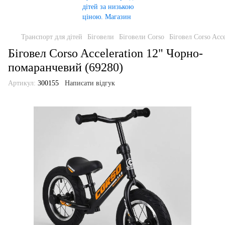
Транспорт для дітей
Біговели
Біговели Corso
Біговел Corso Acc
Біговел Corso Acceleration 12" Чорно-
помаранчевий (69280)
Артикул:
300155
Написати відгук