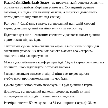
Балансбайк
Kinderkraft Space
- це продукт, який допомагає дитині
розвинути здатність зберігати рівновагу. Оснащений ручним
гальмом, він підвищує безпеку малюка, а підніжки дозволяють
ногам дитини відпочивати під час їзди.
Безпечний барабанне гальмо, встановлений на правій стороні
керма, дозволяє дитині негайно зупинити велосипед.
Підставка для ніг з нековзним елементом дозволяє ногам дитини
відпочивати під час їзди.
Текстильна сумка, встановлена ​​на кермі, є відмінним місцем для
зберігання улюблених іграшок вашого малюка або «скарбів»,
знайдених під час прогулянки.
М'яке сідло забезпечує комфорт при їзді. Сідло і кермо регулюються
по висоті, щоб відповідати потребам малюка.
Завдяки великим колесам з міцної піни вам не доведеться
турбуватися про пошкодження під час їзди.
Гумові ручки запобігають зісковзування рук дитини з керма .
Дзвіночок, встановлений на кермі, дозволяє вашій дитині
попереджати пішоходів і інших велосипедистів.
Розміри: висота: 59 см, довжина 84 см, ширина (кермо): 36 см