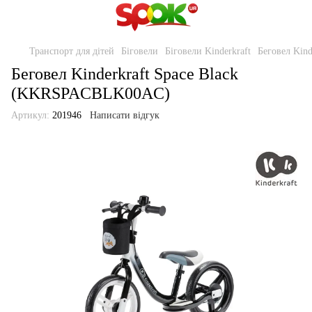
Транспорт для дітей
Біговели
Біговели Kinderkraft
Беговел Kin
Беговел Kinderkraft Space Black
(KKRSPACBLK00AC)
Артикул:
201946
Написати відгук