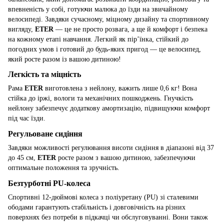
впевненість у собі, готуючи малюка до їзди на звичайному
велосипеді. Завдяки сучасному, міцному дизайну та спортивному
вигляду,
ETER
— це не просто розвага, а ще й комфорт і безпека
на кожному етапі навчання. Легкий як пір’їнка, стійкий до
погодних умов і готовий до будь-яких пригод — це велосипед,
який росте разом із вашою дитиною!
Легкість та міцність
Рама
ETER
виготовлена з нейлону, важить лише 0,6 кг! Вона
стійка до іржі, вологи та механічних пошкоджень. Гнучкість
нейлону забезпечує додаткову амортизацію, підвищуючи комфорт
під час їзди.
Регульоване сидіння
Завдяки можливості регулювання висоти сидіння в діапазоні від 37
до 45 см,
ETER
росте разом з вашою дитиною, забезпечуючи
оптимальне положення та зручність.
Безтурботні PU-колеса
Спортивні 12-дюймові колеса з поліуретану (PU) зі сталевими
ободами гарантують стабільність і довговічність на різних
поверхнях без потреби в підкачці чи обслуговуванні. Вони також