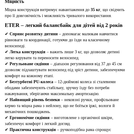
Міцність
Міцна конструкція витримує навантаження до
35 кг
, що свідчить
про її довговічність і можливість тривалого використання.
ETER – легкий балансбайк для дітей від 2 років
✔
Сприяє розвитку дитини
– допомагає малюкам навчитися
рівноваги та координації, готуючи до їзди на класичному
велосипеді.
✔
Легка конструкція
– важить лише 3 кг, що дозволяє дитині
легко керувати та переносити велосипед.
✔
Регульоване сидіння
– діапазон регулювання від 37 до 45 см
дозволяє підлаштувати велосипед під зріст дитини, забезпечуючи
комфорт на кожному етапі.
✔
Безтурботні PU-колеса
– 12-дюймові колеса зі сталевими
ободами забезпечують стабільну, зручну їзду без потреби
накачування, зберігаючи максимальну амортизацію.
✔
Найвищий рівень безпеки
– нековзні ручки, профільоване
кермо та міцна рама з нейлону, що не боїться іржі, вологи й
механічних пошкоджень.
✔
Ергономічне сидіння
– виготовлене з органічної шкіри,
забезпечує комфорт і легкий догляд.
✔
Практична конструкція
– ручкоподібна рама спрощує