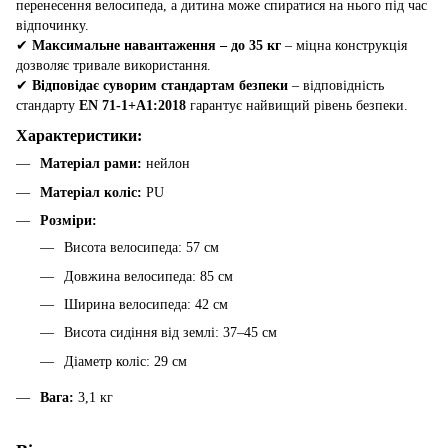
перенесення велосипеда, а дитина може спиратися на нього під час
відпочинку.
✔
Максимальне навантаження – до 35 кг
– міцна конструкція
дозволяє тривале використання.
✔
Відповідає суворим стандартам безпеки
– відповідність
стандарту
EN 71-1+A1:2018
гарантує найвищий рівень безпеки.
Характеристики:
Матеріал рами:
нейлон
Матеріал коліс:
PU
Розміри:
Висота велосипеда: 57 см
Довжина велосипеда: 85 см
Ширина велосипеда: 42 см
Висота сидіння від землі: 37–45 см
Діаметр коліс: 29 см
Вага:
3,1 кг