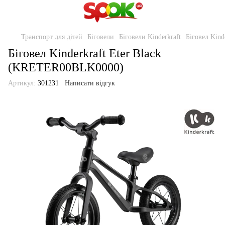
Транспорт для дітей
Біговели
Біговели Kinderkraft
Біговел Kin
Біговел Kinderkraft Eter Black
(KRETER00BLK0000)
Артикул:
301231
Написати відгук