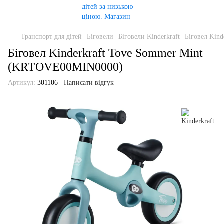
Транспорт для дітей
Біговели
Біговели Kinderkraft
Біговел Kin
Біговел Kinderkraft Tove Sommer Mint
(KRTOVE00MIN0000)
Артикул:
301106
Написати відгук