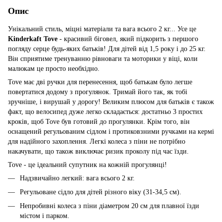
Опис
Унікальний стиль, міцні матеріали та вага всього 2 кг... Усе це
Kinderkaft Tove
- красивий біговел, який підкорить з першого
погляду серце будь-яких батьків! Для дітей від 1,5 року і до 25 кг.
Він сприятиме тренуванню рівноваги та моторики у віці, коли
малюкам це просто необхідно.
Tove має дві ручки для перенесення, щоб батькам було легше
повертатися додому з прогулянок. Тримай його так, як тобі
зручніше, і вирушай у дорогу! Великим плюсом для батьків є також
факт, що велосипед дуже легко складається: достатньо 3 простих
кроків, щоб Tove був готовий до прогулянки. Крім того, він
оснащений регульованим сідлом і протиковзними ручками на кермі
для надійного захоплення. Легкі колеса з піни не потрібно
накачувати, що також виключає ризик проколу під час їзди.
Tove - це ідеальний супутник на кожній прогулянці!
Надзвичайно легкий: вага всього 2 кг.
Регульоване сідло для дітей різного віку (31-34,5 см).
Непробивні колеса з піни діаметром 20 см для плавної їзди
містом і парком.