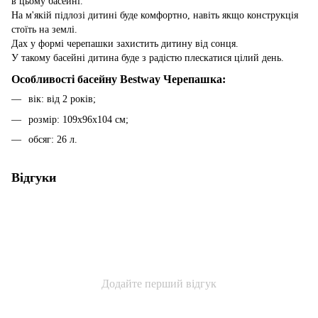
в цьому басейні.
На м'якій підлозі дитині буде комфортно, навіть якщо конструкція
стоїть на землі.
Дах у формі черепашки захистить дитину від сонця.
У такому басейні дитина буде з радістю плескатися цілий день.
Особливості басейну Bestway Черепашка:
вік: від 2 років;
розмір: 109х96х104 см;
обсяг: 26 л.
Відгуки
Додайте перший відгук