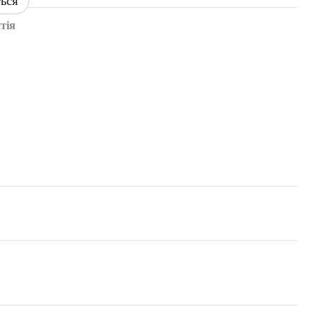
ться
тія