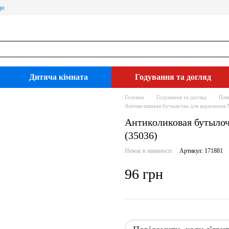
ди
Дитяча кімната
Годування та догляд
Головна
Годування та догляд
Пля
Антиколиковая бутылочка для кормления N
Антиколиковая бутылочк
(35036)
Немає в наявності
Артикул: 171881
96 грн