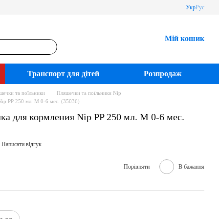
Укр
Рус
Мій кошик
Транспорт для дітей
Розпродаж
шечки та поїльники
Пляшечки та поїльники Nip
ip PP 250 мл. М 0-6 мес. (35036)
а для кормления Nip PP 250 мл. М 0-6 мес.
Написати відгук
Порівняти
В бажання