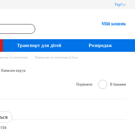
Укр
Рус
Мій кошик
Транспорт для дітей
Розпродаж
шечки та поїльники
Пляшечки та поїльники b.box
Написати відгук
Порівняти
В бажання
ться
тія