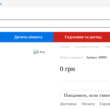
ди
Дитяча кімната
Годування та догляд
Головна
Годування та догляд
Пля
Немає в наявності
Артикул: 300905
0 грн
Повідомити, коли з'яви
Доставка
Оплата
Гаран