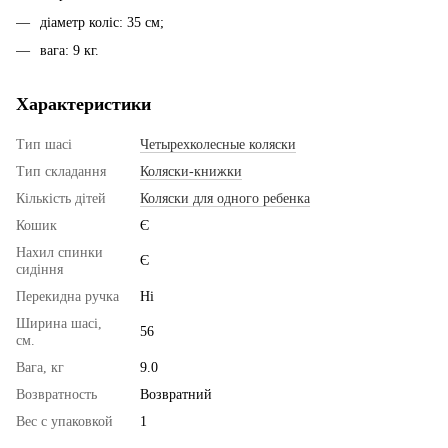
діаметр коліс: 35 см;
вага: 9 кг.
Характеристики
Тип шасі
Четырехколесные коляски
Тип складання
Коляски-книжки
Кількість дітей
Коляски для одного ребенка
Кошик
Є
Нахил спинки
Є
сидіння
Перекидна ручка
Ні
Ширина шасі,
56
см.
Вага, кг
9.0
Возвратность
Возвратний
Вес с упаковкой
1