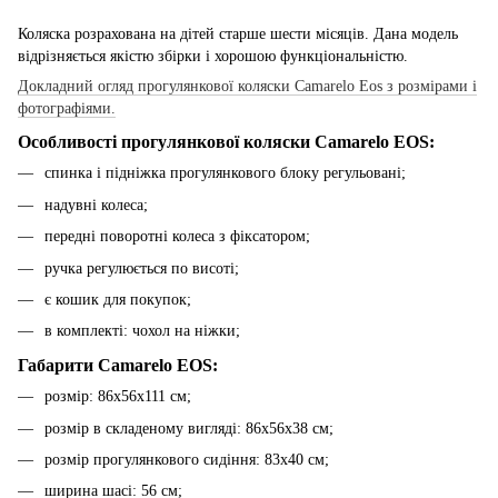
Коляска розрахована на дітей старше шести місяців. Дана модель
відрізняється якістю збірки і хорошою функціональністю.
Докладний огляд прогулянкової коляски Camarelo Eos з розмірами і
фотографіями.
Особливості прогулянкової коляски Camarelo EOS:
спинка і підніжка прогулянкового блоку регульовані;
надувні колеса;
передні поворотні колеса з фіксатором;
ручка регулюється по висоті;
є кошик для покупок;
в комплекті: чохол на ніжки;
Габарити Camarelo EOS:
розмір: 86х56х111 см;
розмір в складеному вигляді: 86х56х38 см;
розмір прогулянкового сидіння: 83х40 см;
ширина шасі: 56 см;