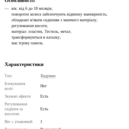
Особливості:
вік: від 6 до 18 місяців;
поворотні колеса забезпечують відмінну маневреність;
обладнані м'яким сидінням з миючого матеріалу;
регулювання висоти;
матеріал: пластик, Тестиль, метал;
трансформуються в каталку;
має ігрову панель.
Характеристики
Тип
Ходунки
Блокування
Нет
коліс
Звукові ефекти
Есть
Регулювання
сидіння за
Есть
висотою
Вес с упаковкой
1