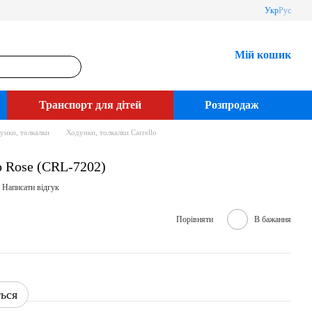
Укр
Рус
Мій кошик
Транспорт для дітей
Розпродаж
унки, толкалки
Ходунки, толкалки Carrello
o Rose (CRL-7202)
Написати відгук
Порівняти
В бажання
ться