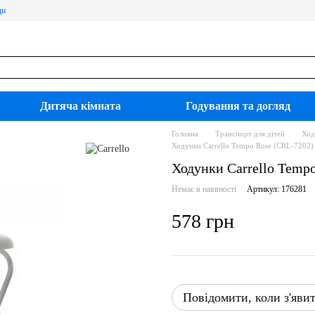
ди
Дитяча кімната
Годування та догляд
Головна
Транспорт для дітей
Ход
Ходунки Carrello Tempo Rose (CRL-7202)
Ходунки Carrello Temp
Немає в наявності
Артикул: 176281
578 грн
Повідомити, коли з'яви