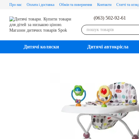
Перейти до основного контенту
Про нас
Оплата і доставка
Обмін та повернення
Контакти
Статті та огля
(063) 502-92-61
Дитячі коляски
Дитячі автокрісла