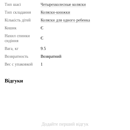
Тип шасі
Четырехколесные коляски
Тип складання
Коляски-книжки
Кількість дітей
Коляски для одного ребенка
Кошик
Є
Нахил спинки
Є
сидіння
Вага, кг
9.5
Возвратность
Возвратний
Вес с упаковкой
1
Відгуки
Додайте перший відгук