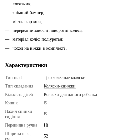
«лежачи»;
знімний бампер;
містка корзина;
перередніе здвоєні поворотні колеса;
матеріал коліс: поліуретан;
чохол на ніжки в комплекті .
Характеристики
Тип шасі
Трехколесные коляски
Тип складання
Коляски-книжки
Кількість дітей
Коляски для одного ребенка
Кошик
Є
Нахил спинки
Є
сидіння
Перекидна ручка
Ні
Ширина шасі,
52
см.