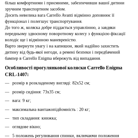
більш комфортними і приємними, забезпечивши вашої дитини
зручним транспортним засобом.
Досить невелика вага Carrello Avanti відмінно доповнює її
функціонал і полегшує транспортування.
До того ж, коляска добре піддається управлінню, а завдяки
передньому здвоєному поворотному колесу з функцією фіксації
володіє ще і відмінною маневреністю.
Варто звернути увагу і на капюшон, який надійно захистить
дитину від будь-якої негоди, а ремені безпеки і передбачений
бампер в Carrello Enigma вбережуть від випадання.
Особливості прогулянкової коляски Carrello Enigma
CRL-1407:
розмір в розкладеному вигляді: 82х52 см;
розмір сидіння: 73х35 см;
вага: 9 кг;
максимальна вантажопідйомність : 20 кг;
тип складання: книжка;
оглядове вікно;
5 положень регулювання спинки, включаючи положення