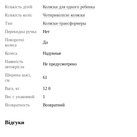
Кількість дітей
Коляски для одного ребенка
Кількість коліс
Чотириколісні коляски
Тип
Коляски-трансформеры
Перекидна ручка
Нет
Поворотні
Да
колеса
Колеса
Надувные
Наявність
Не предусмотрено
автокрісла
Ширина шасі,
61
см.
Вага, кг
12.0
Вес с упаковкой
1
Возвратность
Возвратний
Відгуки