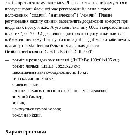
так і в протилежному напрямку. Люлька легко трансформується в
прогулянковий блок, які має регульований нахил в трьох
положеннях: "сидячи", "напівлежачи" і "лежачи". Плавне
регулювання нахилу спинки забезпечить додатковий комфорт при
щоденних прогулянках. А утеплена тканину 600D і морозостійкий
пластик (до -40 ° С) дозволять здійснювати прогулянки навіть в
найхолоднішу зиму. Накачується передні і задні колеса забезпечать
належну прохідність на будь-яких ділянках дороги.
Особливості коляски Carrello Fortuna CRL-9001:
розмір в розкладеному вигляді (ДхШхВ): 100x61х105 см;
розмір люльки (ДхШ): 78x35х20 см;
максимальна вантажопідйомність: 15 кг;
тип складання: книжка;
оглядове вікно;
плавне регулювання спинки, включаючи «лежачи»;
знімний бампер;
кошик;
накачується гумові колеса;
чохол на ніжки.
Характеристики