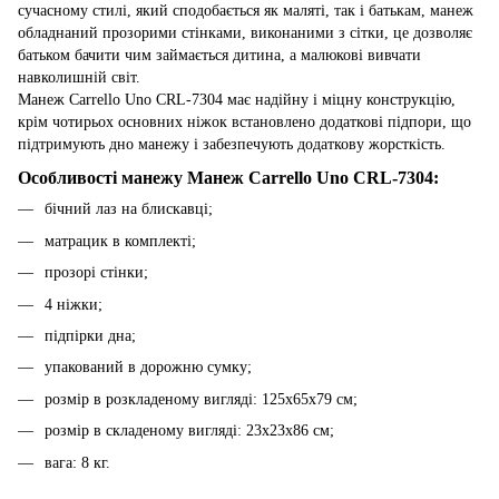
сучасному стилі, який сподобається як маляті, так і батькам, манеж
обладнаний прозорими стінками, виконаними з сітки, це дозволяє
батьком бачити чим займається дитина, а малюкові вивчати
навколишній світ.
Манеж Carrello Uno CRL-7304 має надійну і міцну конструкцію,
крім чотирьох основних ніжок встановлено додаткові підпори, що
підтримують дно манежу і забезпечують додаткову жорсткість.
Особливості манежу Манеж Carrello Uno CRL-7304:
бічний лаз на блискавці;
матрацик в комплекті;
прозорі стінки;
4 ніжки;
підпірки дна;
упакований в дорожню сумку;
розмір в розкладеному вигляді: 125х65х79 см;
розмір в складеному вигляді: 23х23х86 см;
вага: 8 кг.