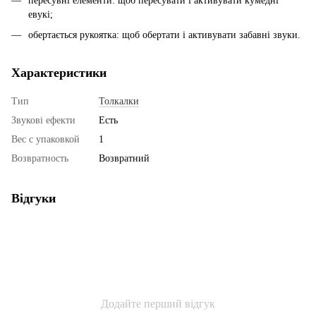
пересувні елементи: щоб пересувати і активувати кумедні
евукі;
обертається рукоятка: щоб обертати і активувати забавні звуки.
Характеристики
Тип
Толкалки
Звукові ефекти
Есть
Вес с упаковкой
1
Возвратность
Возвратний
Відгуки
Додайте перший відгук