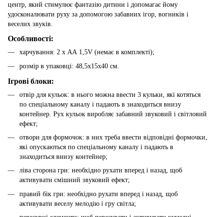
центр, який стимулює фантазію дитини і допомагає йому
удосконалювати руху за допомогою забавних ігор, вогників і
веселих звуків.
Особливості:
харчування: 2 х АА 1,5V (немає в комплекті);
розмір в упаковці: 48,5х15х40 см.
Ігрові блоки:
отвір для кульок: в нього можна ввести 3 кульки, які котяться
по спеціальному каналу і падають в знаходиться внизу
контейнер. Рух кульок виробляє забавний звуковий і світловий
ефект;
отвори для формочок: в них треба ввести відповідні формочки,
які опускаються по спеціальному каналу і падають в
знаходиться внизу контейнер;
ліва сторона гри: необхідно рухати вперед і назад, щоб
активувати смішний звуковий ефект;
правий бік гри: необхідно рухати вперед і назад, щоб
активувати веселу мелодію і гру світла;