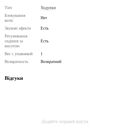
Тип
Ходунки
Блокування
Нет
коліс
Звукові ефекти
Есть
Регулювання
сидіння за
Есть
висотою
Вес с упаковкой
1
Возвратность
Возвратний
Відгуки
Додайте перший відгук