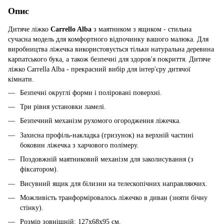
Опис
Дитяче ліжко
Carrello Alba
з маятником з ящиком - стильна
сучасна модель для комфортного відпочинку вашого малюка. Для
виробництва ліжечка використовується тільки натуральна деревина
карпатського бука, а також безпечні для здоров'я покриття. Дитяче
ліжко Carrella Alba - прекрасний вибір для інтер'єру дитячої
кімнати.
Безпечні округлі форми і поліровані поверхні.
Три рівня установки ламелі.
Безпечний механізм рухомого огородження ліжечка.
Захисна профіль-накладка (гризунок) на верхній частині
боковин ліжечка з харчового полімеру.
Поздовжній маятниковий механізм для заколисування (з
фіксатором).
Висувний ящик для білизни на телескопічних направляючих.
Можливість транформіровалось ліжечко в диван (зняти бічну
стінку).
Розмір зовнішній: 127x68х95 см.