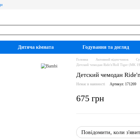
ди
Дитяча кімната
Годування та догляд
Головна
Активний відпочинок
Су
Детский чемодан Ride'n'Roll Tiger (MK 1
Детский чемодан Ride'n
Немає в наявності
Артикул: 171269
675 грн
Повідомити, коли з'яви