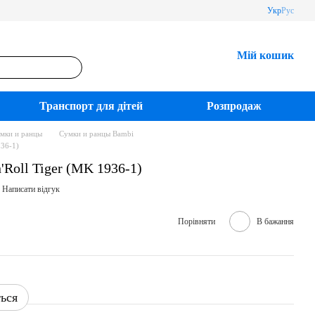
Укр
Рус
Мій кошик
Транспорт для дітей
Розпродаж
мки и ранцы
Сумки и ранцы Bambi
936-1)
'Roll Tiger (MK 1936-1)
Написати відгук
Порівняти
В бажання
ться