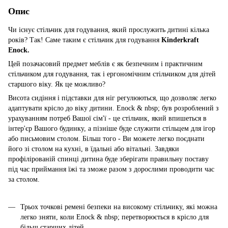
Опис
Чи існує стільчик для годування, який прослужить дитині кілька
років? Так! Саме таким є стільчик для годування
Kinderkraft
Enock.
Цей позачасовий предмет меблів є як безпечним і практичним
стільчиком для годування, так і ергономічним стільчиком для дітей
старшого віку. Як це можливо?
Висота сидіння і підставки для ніг регулюються, що дозволяє легко
адаптувати крісло до віку дитини. Enock & nbsp; був розроблений з
урахуванням потреб Вашої сім'ї - це стільчик, який впишеться в
інтер'єр Вашого будинку, а пізніше буде служити стільцем для ігор
або письмовим столом. Більш того - Ви можете легко поєднати
його зі столом на кухні, в їдальні або вітальні. Завдяки
профілірованій спинці дитина буде зберігати правильну поставу
під час приймання їжі та зможе разом з дорослими проводити час
за столом.
Трьох точкові ремені безпеки на високому стільчику, які можна
легко зняти, коли Enock & nbsp; перетворюється в крісло для
більш старших дітей.