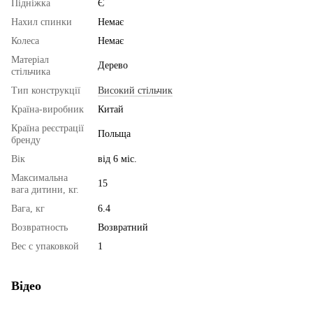
Підніжка
Є
Нахил спинки
Немає
Колеса
Немає
Матеріал
Дерево
стільчика
Тип конструкції
Високий стільчик
Країна-виробник
Китай
Країна реєстрації
Польща
бренду
Вік
від 6 міс.
Максимальна
15
вага дитини, кг.
Вага, кг
6.4
Возвратность
Возвратний
Вес с упаковкой
1
Відео