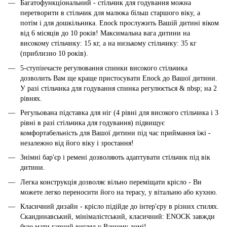
Багатофункціональний - стільчик для годування можна
перетворити в стільчик для малюка більш старшого віку, а
потім і для дошкільника. Enock прослужить Вашій дитині віком
від 6 місяців до 10 років! Максимальна вага дитини на
високому стільчику: 15 кг, а на низькому стільчику: 35 кг
(приблизно 10 років).
5-ступінчасте регулювання спинки високого стільчика
дозволить Вам ще краще пристосувати Enock до Вашої дитини.
У разі стільчика для годування спинка регулюється & nbsp; на 2
рівнях.
Регульована підставка для ніг (4 рівні для високого стільчика і 3
рівні в разі стільчика для годування) підвищує
комфортабельність для Вашої дитини під час приймання їжі -
незалежно від його віку і зростання!
Знімні бар'єр і ремені дозволяють адаптувати стільчик під вік
дитини.
Легка конструкція дозволяє вільно переміщати крісло - Ви
можете легко переносити його на терасу, у вітальню або кухню.
Класичний дизайн - крісло підійде до інтер'єру в різних стилях.
Скандинавський, мінімалістський, класичний: ENOCK завжди
буде мати гарний вигляд у Вашому домі!