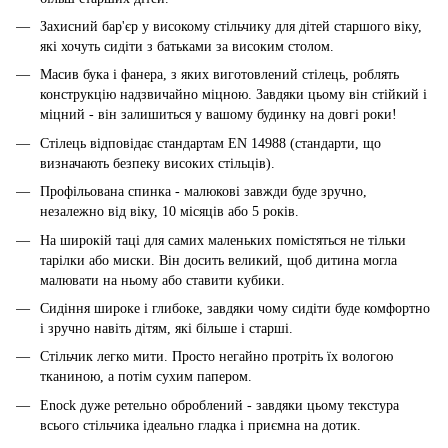
Захисний бар'єр у високому стільчику для дітей старшого віку,
які хочуть сидіти з батьками за високим столом.
Масив бука і фанера, з яких виготовлений стілець, роблять
конструкцію надзвичайно міцною. Завдяки цьому він стійкий і
міцний - він залишиться у вашому будинку на довгі роки!
Стілець відповідає стандартам EN 14988 (стандарти, що
визначають безпеку високих стільців).
Профільована спинка - малюкові завжди буде зручно,
незалежно від віку, 10 місяців або 5 років.
На широкій таці для самих маленьких помістяться не тільки
тарілки або миски. Він досить великий, щоб дитина могла
малювати на ньому або ставити кубики.
Сидіння широке і глибоке, завдяки чому сидіти буде комфортно
і зручно навіть дітям, які більше і старші.
Стільчик легко мити. Просто негайно протріть їх вологою
тканиною, а потім сухим папером.
Enock дуже ретельно оброблений - завдяки цьому текстура
всього стільчика ідеально гладка і приємна на дотик.