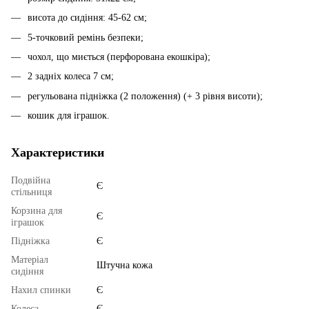
висота до сидіння: 45-62 см;
5-точковий ремінь безпеки;
чохол, що миється (перфорована екошкіра);
2 задніх колеса 7 см;
регульована підніжка (2 положення) (+ 3 рівня висоти);
кошик для іграшок.
Характеристики
Подвійна
Є
стільниця
Корзина для
Є
іграшок
Підніжка
Є
Матеріал
Штучна кожа
сидіння
Нахил спинки
Є
Колеса
Є