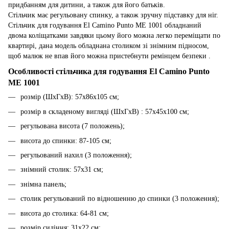
придбанням для дитини, а також для його батьків.
Стільчик має регульовану спинку, а також зручну підставку для ніг.
Стільчик для годування El Camino Punto ME 1001 обладнаний
двома коліщатками завдяки цьому його можна легко переміщати по
квартирі, дана модель обладнана столиком зі знімним підносом,
щоб малюк не впав його можна пристебнути ремінцем безпеки .
Особливості стільчика для годування El Camino Punto
ME 1001
розмір (ШхГхВ): 57х86х105 см;
розмір в складеному вигляді (ШхГхВ) : 57х45х100 см;
регульована висота (7 положень);
висота до спинки: 87-105 см;
регульований нахил (3 положення);
знімний столик: 57х31 см;
знімна панель;
столик регульований по відношенню до спинки (3 положення);
висота до столика: 64-81 см;
розмір сидіння: 31х22 см;