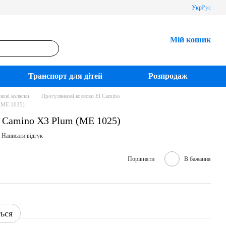
Укр
Рус
Мій кошик
Транспорт для дітей
Розпродаж
кові коляски
Прогулянкові коляски El Camino
 (ME 1025)
l Camino X3 Plum (ME 1025)
Написати відгук
Порівняти
В бажання
ться