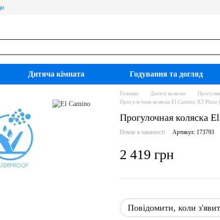
ди
Дитяча кімната
Годування та догляд
Головна
Дитячі коляски
Прогулян
Прогулочная коляска El Camino X3 Plum
Прогулочная коляска E
Немає в наявності
Артикул: 173793
2 419 грн
Повідомити, коли з'яви