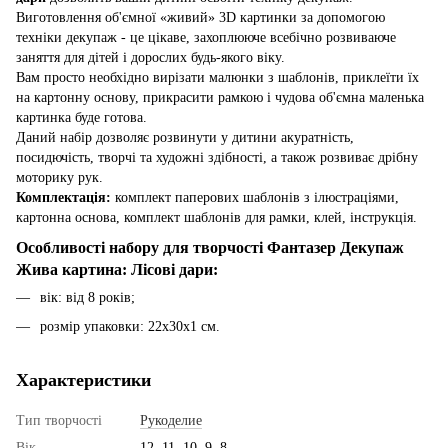
Виготовлення об'ємної «живий» 3D картинки за допомогою
техніки декупаж - це цікаве, захоплююче всебічно розвиваюче
заняття для дітей і дорослих будь-якого віку.
Вам просто необхідно вирізати малюнки з шаблонів, приклеїти їх
на картонну основу, прикрасити рамкою і чудова об'ємна маленька
картинка буде готова.
Даний набір дозволяє розвинути у дитини акуратність,
посидючість, творчі та художні здібності, а також розвиває дрібну
моторику рук.
Комплектація:
комплект паперових шаблонів з ілюстраціями,
картонна основа, комплект шаблонів для рамки, клей, інструкція.
Особливості набору для творчості Фантазер Декупаж
Жива картина: Лісові дари:
вік: від 8 років;
розмір упаковки: 22х30х1 см.
Характеристики
Тип творчості
Рукоделие
Вік
12, 11, 10, 9, 8