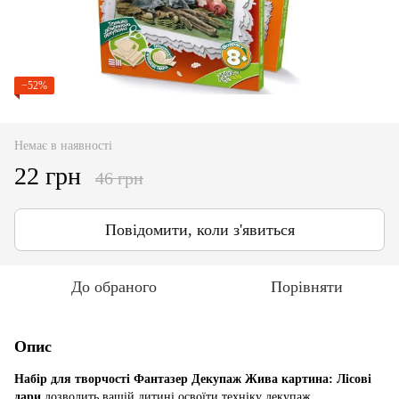
−52%
Немає в наявності
22 грн
46 грн
Повідомити, коли з'явиться
До обраного
Порівняти
Опис
Набір для творчості Фантазер Декупаж Жива картина: Лісові
дари
дозволить вашій дитині освоїти техніку декупаж.