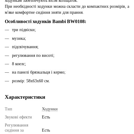
ходункам забезпечують вісім коліщаток.
При необхідності ходунки можна скласти до компактних розмірів, а
м'яке комфортне сидіння зняти для прання.
Особливості ходунків Bambi BW0108:
три підвіски;
музика;
підсвічування;
регулювання по висоті;
8 коелс;
на панелі брязкальця і ​​кермо;
розмір: 58х63х60 см.
Характеристики
Тип
Ходунки
Звукові ефекти
Есть
Регулювання
сидіння за
Есть