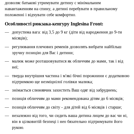
дозволяє батькові утримувати дитину c мінімальним
навантаженням на спину, а дитині перебувати в правильному
положенні і відчувати себе комфортно.
Особливості рюкзака-кенгуру Inglesina Front:
допустима вага: від 3,5 до 9 кг (діти від народження до 9-ти
місяців);
регулювання плечових ременів дозволять вибрати найбільш
зручну позицію для Вас і дитини;
малюк може розташовуватися як обличчям до мами, так і від
неї;
тверда внутрішня частина і м'які бічні порожнини є додатковою
підтримкою ще незміцнілої голівки малюка;
знімається слюнявчик захистить Ваш одяг від забруднень;
позиція обличчям до мами рекомендована дітям до 6 місяців;
позиція обличчям до світу - для дітей від 6 місяців і старше;
незалежно від того, чи сидить ваша дитина лицем до вас чи ні,
він в цілковитій безпеці і нео бязательно підтримувати його
рукою.