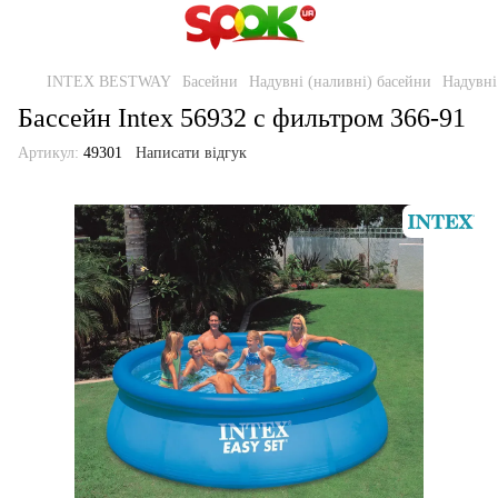
INTEX BESTWAY
Басейни
Надувні (наливні) басейни
Надувні
Бассейн Intex 56932 с фильтром 366-91
Артикул:
49301
Написати відгук