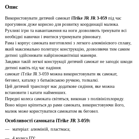
Опис
Використовувати дитячий самокат
iTrike JR JR 3-059
під час
прогулянок дуже корисно для розвитку координації малюка.
Рухливі ігри та навантаження на ноги дозволяють тренувати всі
необхідні навички і вчитися утримувати рівновагу.
Рама і корпус самоката виготовлені з легкого алюмінієвого сплаву,
який максимально полегшує конструкцію, дозволяючи тим самим
дитині здійснювати найрізноманітніші маневри.
Завдяки такій легкої конструкції дитячий самокат не заподіє шкоди
дитині навіть під час падіння.
самокат iTrike JR 3-059 можна використовувати як самокат,
беговел, каталку з батьківською ручкою, толкалкі.
Цей дитячий транспорт має додаткове сидіння, яке можна
встановити і катати найменших.
Передні колеса самоката світяться, виконан з полівінілхлориду.
Воно міцно кріпиться до рами самоката, використовуючи його,
малюк може користуватися самокатом як беговел.
Особливості самоката iTrike JR 3-059:
матеріал: алюміній, пластмаса;
4 колеса ПУ;