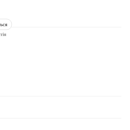
ться
тія