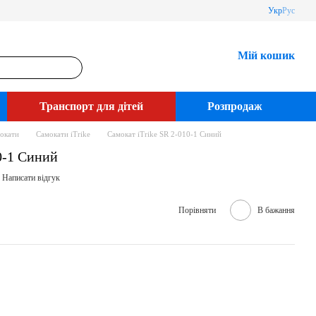
Укр
Рус
Мій кошик
Транспорт для дітей
Розпродаж
окати
Самокати iTrike
Самокат iTrike SR 2-010-1 Синий
0-1 Синий
Написати відгук
Порівняти
В бажання