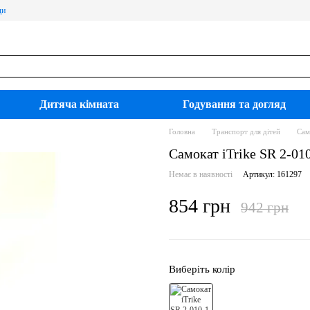
ди
Дитяча кімната
Годування та догляд
Головна
Транспорт для дітей
Сам
Самокат iTrike SR 2-01
Немає в наявності
Артикул: 161297
854 грн
942 грн
Виберіть колір