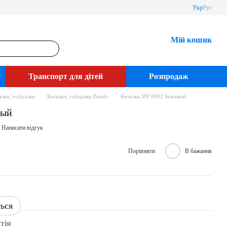
Укр
Рус
Мій кошик
Транспорт для дітей
Розпродаж
алки, гойдалки
Каталки, гойдалки Bambi
Качалка MP 0082 Бежевый
вый
Написати відгук
Порівняти
В бажання
ться
тія