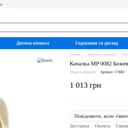
ди
Дитяча кімната
Годування та догляд
Головна
Транспорт для дітей
Кат
Качалка MP 0082 Беже
Немає в наявності
Артикул: 173682
1 013 грн
Повідомити, коли з'яви
Доставка
Оплата
Гаран