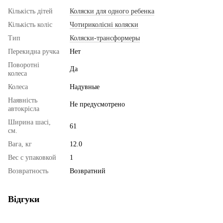
Кількість дітей
Коляски для одного ребенка
Кількість коліс
Чотириколісні коляски
Тип
Коляски-трансформеры
Перекидна ручка
Нет
Поворотні
Да
колеса
Колеса
Надувные
Наявність
Не предусмотрено
автокрісла
Ширина шасі,
61
см.
Вага, кг
12.0
Вес с упаковкой
1
Возвратность
Возвратний
Відгуки