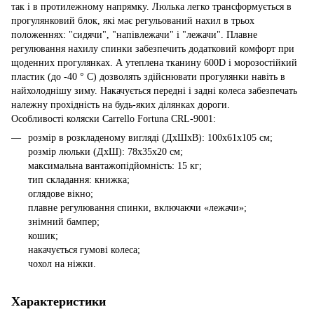
так і в протилежному напрямку. Люлька легко трансформується в
прогулянковий блок, які має регульований нахил в трьох
положеннях: "сидячи", "напівлежачи" і "лежачи". Плавне
регулювання нахилу спинки забезпечить додатковий комфорт при
щоденних прогулянках. А утеплена тканину 600D і морозостійкий
пластик (до -40 ° С) дозволять здійснювати прогулянки навіть в
найхолоднішу зиму. Накачується передні і задні колеса забезпечать
належну прохідність на будь-яких ділянках дороги.
Особливості коляски Carrello Fortuna CRL-9001:
розмір в розкладеному вигляді (ДхШхВ): 100x61х105 см;
розмір люльки (ДхШ): 78x35х20 см;
максимальна вантажопідйомність: 15 кг;
тип складання: книжка;
оглядове вікно;
плавне регулювання спинки, включаючи «лежачи»;
знімний бампер;
кошик;
накачується гумові колеса;
чохол на ніжки.
Характеристики