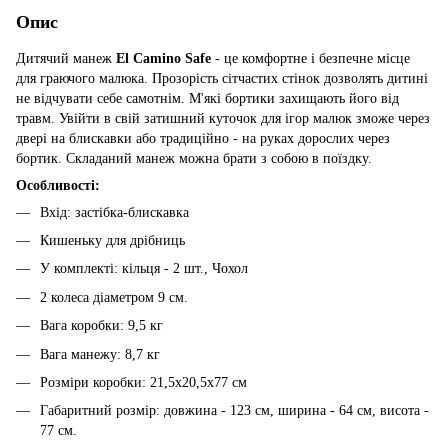
Опис
Дитячий манеж
El Camino Safe
- це комфортне і безпечне місце
для граючого малюка. Прозорість сітчастих стінок дозволять дитині
не відчувати себе самотнім. М'які бортики захищають його від
травм. Увійти в свій затишний куточок для ігор малюк зможе через
двері на блискавки або традиційно - на руках дорослих через
бортик. Складаний манеж можна брати з собою в поїздку.
Особливості:
Вхід: застібка-блискавка
Кишеньку для дрібниць
У комплекті: кільця - 2 шт., Чохол
2 колеса діаметром 9 см.
Вага коробки: 9,5 кг
Вага манежу: 8,7 кг
Розміри коробки: 21,5х20,5х77 см
Габаритний розмір: довжина - 123 см, ширина - 64 см, висота -
77 см.