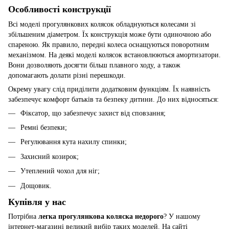
Особливості конструкції
Всі моделі прогулянкових колясок обладнуються колесами зі
збільшеним діаметром. Їх конструкція може бути одиночною або
спареною. Як правило, передні колеса оснащуються поворотним
механізмом. На деякі моделі колясок встановлюються амортизатори.
Вони дозволяють досягти більш плавного ходу, а також
допомагають долати різні перешкоди.
Окрему увагу слід приділити додатковим функціям. Їх наявність
забезпечує комфорт батьків та безпеку дитини. До них відносяться:
Фіксатор, що забезпечує захист від сповзання;
Ремні безпеки;
Регулювання кута нахилу спинки;
Захисний козирок;
Утеплений чохол для ніг;
Дощовик.
Купівля у нас
Потрібна
легка прогулянкова коляска
недорого
? У нашому
інтернет-магазині великий вибір таких моделей. На сайті