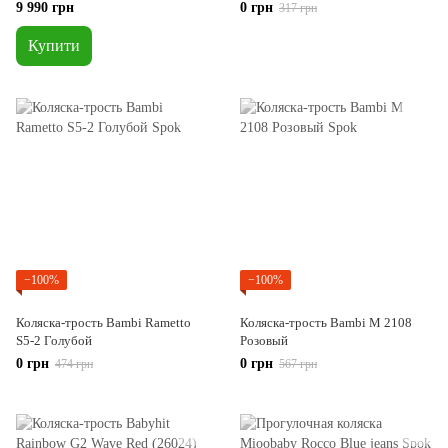
(KSNUBI03GRE0000)
9 990 грн
0 грн
317 грн
Купити
−100%
−100%
Коляска-трость Bambi Rametto
Коляска-трость Bambi M 2108
S5-2 Голубой
Розовый
0 грн
0 грн
474 грн
567 грн