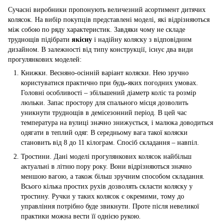
Сучасні виробники пропонують величезний асортимент дитячих
колясок. На вибір покупців представлені моделі, які відрізняються
між собою по ряду характеристик. Завдяки чому не складе
труднощів підібрати
якісну
і надійну коляску з відповідним
дизайном. В залежності від типу конструкції, існує два види
прогулянкових моделей:
Книжки. Весняно-осінній варіант коляски. Нею зручно
користуватися практично при будь-яких погодних умовах.
Головні особливості – збільшений діаметр коліс та розмір
люльки. Запас простору для спального місця дозволить
уникнути труднощів в демісезонний період. В цей час
температура на вулиці значно знижується, і малюка доводиться
одягати в теплий одяг. В середньому вага такої коляски
становить від 8 до 11 кілограм. Спосіб складання – навпіл.
Тростини. Дані моделі прогулянкових колясок найбільш
актуальні в літню пору року. Вони відрізняються значно
меншою вагою, а також більш зручним способом складання.
Всього кілька простих рухів дозволять скласти коляску у
тростину. Ручки у таких колясок є окремими, тому до
управління потрібно буде звикнути. Проте після невеликої
практики можна вести її однією рукою.