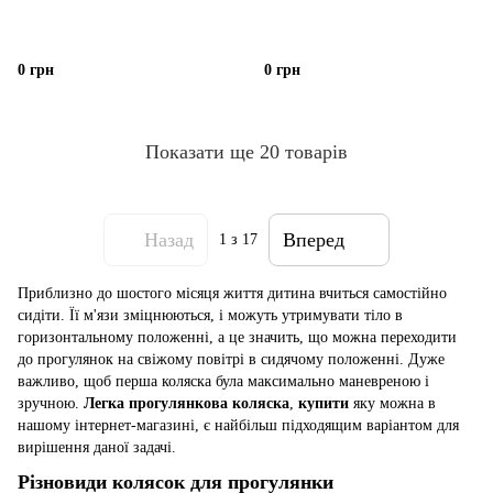
0 грн
0 грн
Показати ще 20 товарів
Назад
Вперед
1
з 17
Приблизно до шостого місяця життя дитина вчиться самостійно
сидіти. Її м'язи зміцнюються, і можуть утримувати тіло в
горизонтальному положенні, а це значить, що можна переходити
до прогулянок на свіжому повітрі в сидячому положенні. Дуже
важливо, щоб перша коляска була максимально маневреною і
зручною.
Легка прогулянкова коляска
,
купити
яку можна в
нашому інтернет-магазині, є найбільш підходящим варіантом для
вирішення даної задачі.
Різновиди колясок для прогулянки