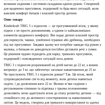
великим сидінням і системою складання однією рукою. Створений
для щоденних прогулянок, подорожей та будь-яких ситуацій, коли
важливі комфорт батьків і власний простір дитини.
Опис товару
Kinderkraft TRIG 3 з підносом — це прогулянковий візок, у якому
піднос є не просто доповненням, а одним із найважливіших
елементів щоденного комфорту. Він надає дитині власний простір
для перекусів, чашки, улюбленої іграшки або дрібниць, необхідних
під час прогулянки. Завдяки цьому все потрібне завжди під рукою у
малюка, а батькам не доводиться постійно діставати речі з сумки.
Це рішення чудово підходить для парку, тривалих прогулянок,
подорожей і повсякденних ситуацій поза домом.
TRIG 3 з підносом розрахований на дітей вагою до 22 кг, а кошик
витримує до 3 кг, що забезпечує загальне навантаження до 25 кг.
Чи прослужить TRIG 3 з підносом довше? Так. Це візок, який
супроводжуватиме сім’ю від моменту, коли дитина навчиться
сидіти, і до досягнення ваги 22 кг. Велике м’яке сидіння з
регульованою спинкою та підніжка з трьома положеннями
дозволяють легко адаптувати візок до етапу розвитку дитини — від
спокійного сну до активного спостереження за навколишнім
світом. Це модель, створена для тривалого використання та здатна