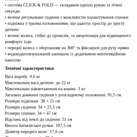
• система CLICK & FOLD — складання однією рукою за лічені
секунди
• велике регульоване сидіння з можливістю налаштування спинки
• підніжка з трьома положеннями, що адаптує простір до зросту
дитини
• великі колеса, стійкі до проколів, та амортизація для підвищеного
комфорту їзди
• передні колеса з обертанням на 360° та фіксацією для руху прямо
• водовідштовхувальний капюшон із додатковою вентиляційною
панеллю
Технічні характеристики
Вага виробу: 9,6 кг
Максимальна вага дитини: до 22 кг
Максимальне навантаження на кошик: 3 кг
Загальна довжина сидіння у розкладеному положенні: 91,5 см
Розміри підніжки: 38 × 21 см
Розміри сидіння: 34 × 23,5 см
Розміри спинки: 34 × 47 см
Відстань від землі до сидіння: 51 см
Висота батьківської ручки: 107,5 см
Діаметр передніх коліс: 17,6 см