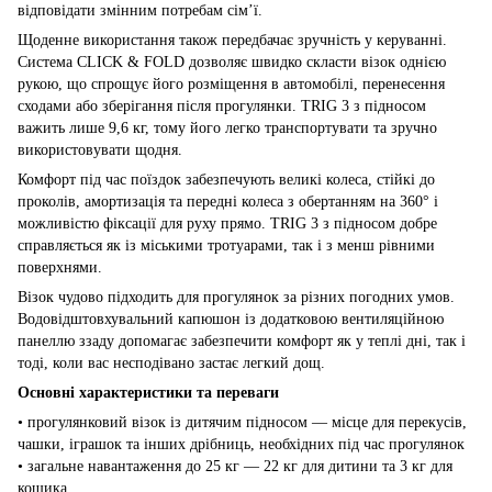
відповідати змінним потребам сім’ї.
Щоденне використання також передбачає зручність у керуванні.
Система CLICK & FOLD дозволяє швидко скласти візок однією
рукою, що спрощує його розміщення в автомобілі, перенесення
сходами або зберігання після прогулянки. TRIG 3 з підносом
важить лише 9,6 кг, тому його легко транспортувати та зручно
використовувати щодня.
Комфорт під час поїздок забезпечують великі колеса, стійкі до
проколів, амортизація та передні колеса з обертанням на 360° і
можливістю фіксації для руху прямо. TRIG 3 з підносом добре
справляється як із міськими тротуарами, так і з менш рівними
поверхнями.
Візок чудово підходить для прогулянок за різних погодних умов.
Водовідштовхувальний капюшон із додатковою вентиляційною
панеллю ззаду допомагає забезпечити комфорт як у теплі дні, так і
тоді, коли вас несподівано застає легкий дощ.
Основні характеристики та переваги
• прогулянковий візок із дитячим підносом — місце для перекусів,
чашки, іграшок та інших дрібниць, необхідних під час прогулянок
• загальне навантаження до 25 кг — 22 кг для дитини та 3 кг для
кошика