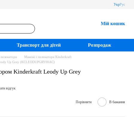
Укр
Рус
Мій кошик
Транспорт для дітей
Розпродаж
 пеленатори
Манежі і пеленатори Kinderkraft
t Leody Up Grey (KCLEODUPGRY00AC)
ором Kinderkraft Leody Up Grey
)
ати відгук
Порівняти
В бажання