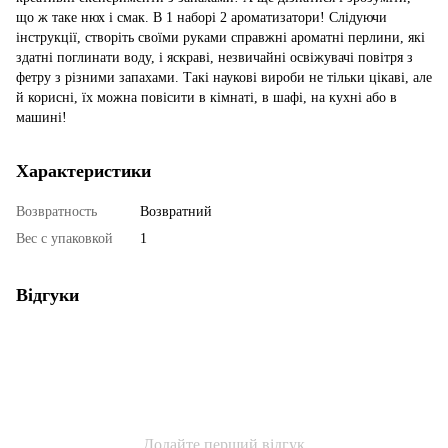
що ж таке нюх і смак. В 1 наборі 2 ароматизатори! Слідуючи
інструкції, створіть своїми руками справжні ароматні перлини, які
здатні поглинати воду, і яскраві, незвичайні освіжувачі повітря з
фетру з різними запахами. Такі наукові вироби не тільки цікаві, але
й корисні, їх можна повісити в кімнаті, в шафі, на кухні або в
машині!
Характеристики
Возвратность
Возвратний
Вес с упаковкой
1
Відгуки
Додайте перший відгук