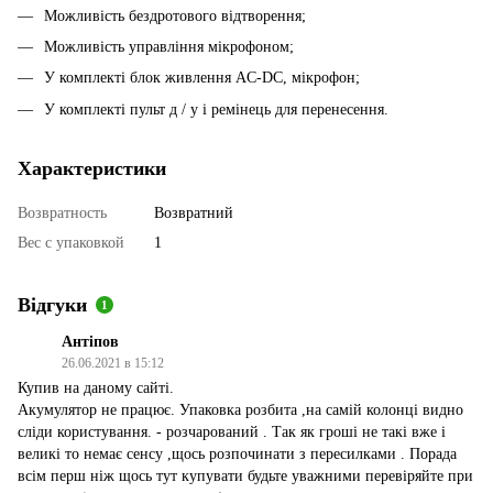
Можливість бездротового відтворення;
Можливість управління мікрофоном;
У комплекті блок живлення AC-DC, мікрофон;
У комплекті пульт д / у і ремінець для перенесення.
Характеристики
Возвратность
Возвратний
Вес с упаковкой
1
Відгуки
1
Антіпов
26.06.2021 в 15:12
Купив на даному сайті.
Акумулятор не працює. Упаковка розбита ,на самій колонці видно
сліди користування. - розчарований . Так як гроші не такі вже і
великі то немає сенсу ,щось розпочинати з пересилками . Порада
всім перш ніж щось тут купувати будьте уважними перевіряйте при