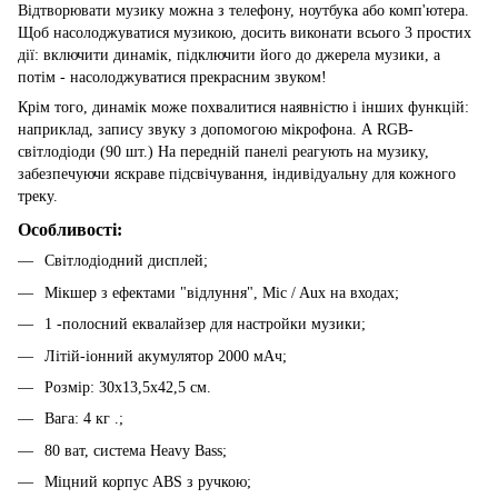
Відтворювати музику можна з телефону, ноутбука або комп'ютера.
Щоб насолоджуватися музикою, досить виконати всього 3 простих
дії: включити динамік, підключити його до джерела музики, а
потім - насолоджуватися прекрасним звуком!
Крім того, динамік може похвалитися наявністю і інших функцій:
наприклад, запису звуку з допомогою мікрофона. А RGB-
світлодіоди (90 шт.) На передній панелі реагують на музику,
забезпечуючи яскраве підсвічування, індивідуальну для кожного
треку.
Особливості:
Світлодіодний дисплей;
Мікшер з ефектами "відлуння", Mic / Aux на входах;
1 -полосний еквалайзер для настройки музики;
Літій-іонний акумулятор 2000 мАч;
Розмір: 30х13,5х42,5 см.
Вага: 4 кг .;
80 ват, система Heavy Bass;
Міцний корпус ABS з ручкою;