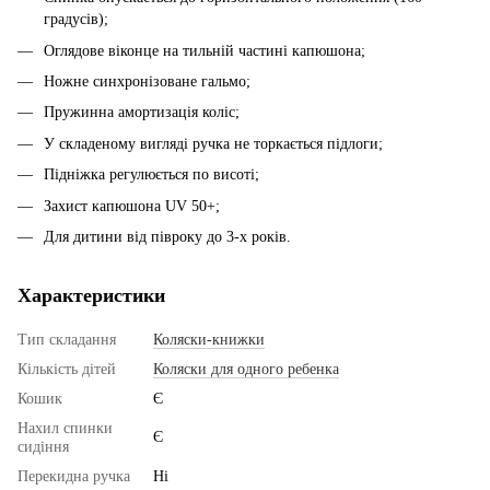
градусів);
Оглядове віконце на тильній частині капюшона;
Ножне синхронізоване гальмо;
Пружинна амортизація коліс;
У складеному вигляді ручка не торкається підлоги;
Підніжка регулюється по висоті;
Захист капюшона UV 50+;
Для дитини від півроку до 3-х років.
Характеристики
Тип складання
Коляски-книжки
Кількість дітей
Коляски для одного ребенка
Кошик
Є
Нахил спинки
Є
сидіння
Перекидна ручка
Ні