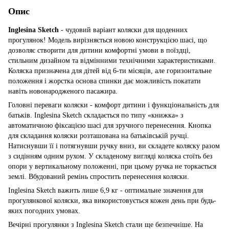
Опис
Inglesina Sketch
- чудовий варіант коляски для щоденних
прогулянок! Модель вирізняється новою конструкцією шасі, що
дозволяє створити для дитини комфортні умови в поїздці,
стильним дизайном та відмінними технічними характеристиками.
Коляска призначена для дітей від 6-ти місяців, але горизонтальне
положення і жорстка основа спинки дає можливість покатати
навіть новонародженого пасажира.
Головні переваги коляски - комфорт дитини і функціональність для
батьків. Inglesina Sketch складається по типу «книжка» з
автоматичною фіксацією шасі для зручного перенесення. Кнопка
для складання коляски розташована на батьківській ручці.
Натиснувши її і потягнувши ручку вниз, ви складете коляску разом
з сидінням одним рухом. У складеному вигляді коляска стоїть без
опори у вертикальному положенні, при цьому ручка не торкається
землі. Вбудований ремінь спростить перенесення коляски.
Inglesina Sketch важить лише 6,9 кг - оптимальне значення для
прогулянкової коляски, яка використовується кожен день при будь-
яких погодних умовах.
Вечірні прогулянки з Inglesina Sketch стали ще безпечніше. На