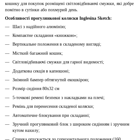
кошику для покупок розміщені світловідбиваючі смужки, які добре
помітно в сутінки або похмурий день.
Особливості прогулянкової коляски Inglesina Sketch:
Шасі з надійного алюмінію;
Компактне складання «книжкою»;
Вертикальне положення в складеному вигляді;
Місткий багажний кошик;
Світловідбиваючі смужки для гарної видимості;
Додаткова секція в капюшоні;
Знімний бампер обтягнутий екошкірою;
Розмір сидіння 80х32 см
5-точкові ремені безпеки з накладками на плечі;
Ремінь для перенесення складеної коляски;
Автоматичне блокування при складанні;
Зручний прогулянковий блок з широким сидінням і зручним
кутом нахилу;
Спинка опускається до горизонтального положення (160