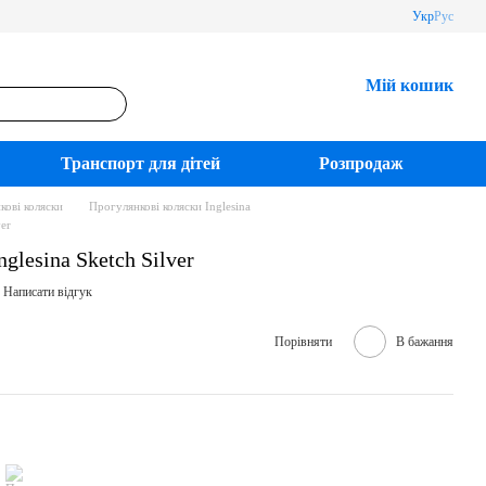
Укр
Рус
Мій кошик
Транспорт для дітей
Розпродаж
кові коляски
Прогулянкові коляски Inglesina
ver
glesina Sketch Silver
Написати відгук
Порівняти
В бажання