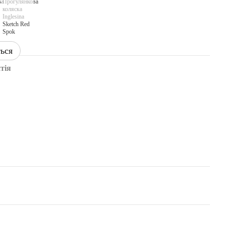
ться
тія