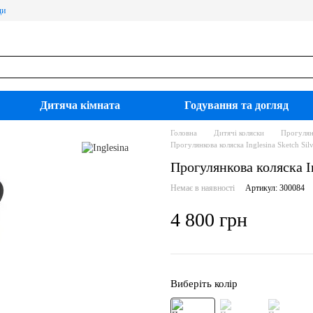
ди
Дитяча кімната
Годування та догляд
Головна
Дитячі коляски
Прогулян
Прогулянкова коляска Inglesina Sketch Sil
Прогулянкова коляска In
Немає в наявності
Артикул: 300084
4 800 грн
Виберіть колір