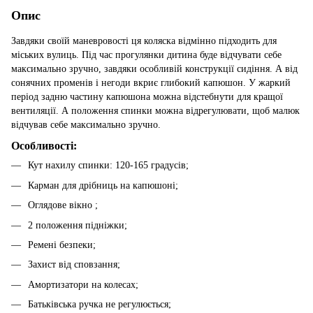
Опис
Завдяки своїй маневровості ця коляска відмінно підходить для
міських вулиць. Під час прогулянки дитина буде відчувати себе
максимально зручно, завдяки особливій конструкції сидіння. А від
сонячних променів і негоди вкриє глибокий капюшон. У жаркий
період задню частину капюшона можна відстебнути для кращої
вентиляції. А положення спинки можна відрегулювати, щоб малюк
відчував себе максимально зручно.
Особливості:
Кут нахилу спинки: 120-165 градусів;
Карман для дрібниць на капюшоні;
Оглядове вікно ;
2 положення підніжки;
Ремені безпеки;
Захист від сповзання;
Амортизатори на колесах;
Батьківська ручка не регулюється;