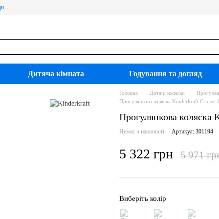
ди
Дитяча кімната
Годування та догляд
Головна
Дитячі коляски
Прогулян
Прогулянкова коляска Kinderkraft Cruis
Прогулянкова коляска 
Немає в наявності
Артикул: 301194
5 322 грн
5 971 гр
Виберіть колір