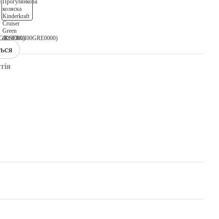
ться
тія