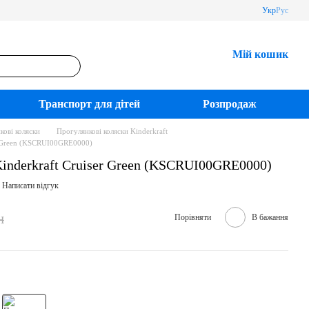
Укр
Рус
Мій кошик
Транспорт для дітей
Розпродаж
кові коляски
Прогулянкові коляски Kinderkraft
er Green (KSCRUI00GRE0000)
Kinderkraft Cruiser Green (KSCRUI00GRE0000)
Написати відгук
н
Порівняти
В бажання