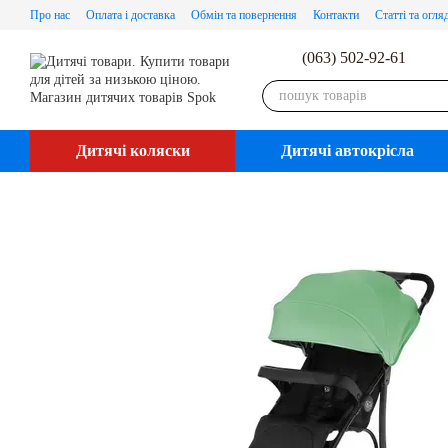
Перейти до основного контенту
Про нас
Оплата і доставка
Обмін та повернення
Контакти
Статті та огля
(063) 502-92-61
Дитячі коляски
Дитячі автокрісла