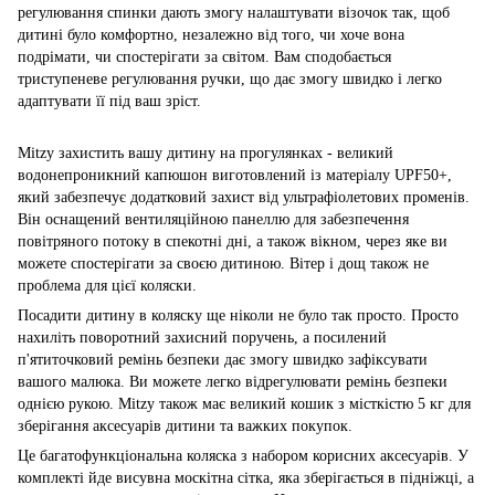
регулювання спинки дають змогу налаштувати візочок так, щоб
дитині було комфортно, незалежно від того, чи хоче вона
подрімати, чи спостерігати за світом. Вам сподобається
триступеневе регулювання ручки, що дає змогу швидко і легко
адаптувати її під ваш зріст.
Mitzy захистить вашу дитину на прогулянках - великий
водонепроникний капюшон виготовлений із матеріалу UPF50+,
який забезпечує додатковий захист від ультрафіолетових променів.
Він оснащений вентиляційною панеллю для забезпечення
повітряного потоку в спекотні дні, а також вікном, через яке ви
можете спостерігати за своєю дитиною. Вітер і дощ також не
проблема для цієї коляски.
Посадити дитину в коляску ще ніколи не було так просто. Просто
нахиліть поворотний захисний поручень, а посилений
п'ятиточковий ремінь безпеки дає змогу швидко зафіксувати
вашого малюка. Ви можете легко відрегулювати ремінь безпеки
однією рукою. Mitzy також має великий кошик з місткістю 5 кг для
зберігання аксесуарів дитини та важких покупок.
Це багатофункціональна коляска з набором корисних аксесуарів. У
комплекті йде висувна москітна сітка, яка зберігається в підніжці, а