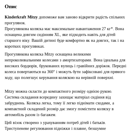
Опис
Kinderkraft Mitzy
допоможе вам заново відкрити радість спільних
прогулянок.
Прогулянкова коляска має максимальне навантаження 27 кг*. Вона
оснащена довгим сидінням XL, яке підходить навіть для дітей
старшого віку. Вашій дитині буде комфортно як на довгих, так і на
коротких прогулянках.
Прогулянкова коляска Mitzy оснащена великими
непроколювальними колесами з амортизаторами. Вона ідеальна для
високих бордюрів, брукованих вулиць і гравійних доріжок. Передні
колеса повертаються на 360° і можуть бути зафіксовані для прямого
ходу, що полегшує керування коляскою на нерівній поверхні.
Mitzy можна скласти до компактного розміру однією рукою.
Система складання всередину захищає матеріал сидіння від
забруднень. Коляска легка, тому її легко піднімати сходами, а
компактний складений розмір дає змогу помістити коляску в
автомобіль разом із багажем.
Цей візок створено з урахуванням потреб дітей і батьків.
Триступеневе регулювання підніжки і плавне, безшумне