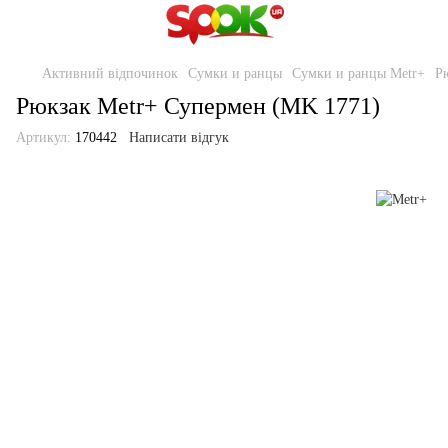
Активний відпочинок
Сумки и ранцы
Сумки и ранцы Metr+
Р
Рюкзак Metr+ Супермен (MK 1771)
Артикул:
170442
Написати відгук