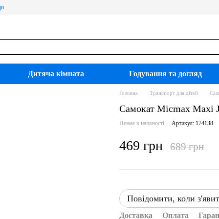
ди
Дитяча кімната
Годування та догляд
Головна
Транспорт для дітей
Сам
Самокат Micmax Maxi 
Немає в наявності
Артикул: 174138
469 грн
689 грн
Повідомити, коли з'яви
Доставка
Оплата
Гаран