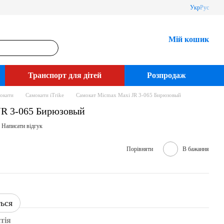
Укр
Рус
Мій кошик
Транспорт для дітей
Розпродаж
окати
Самокати iTrike
Самокат Micmax Maxi JR 3-065 Бирюзовый
JR 3-065 Бирюзовый
Написати відгук
Порівняти
В бажання
ться
тія