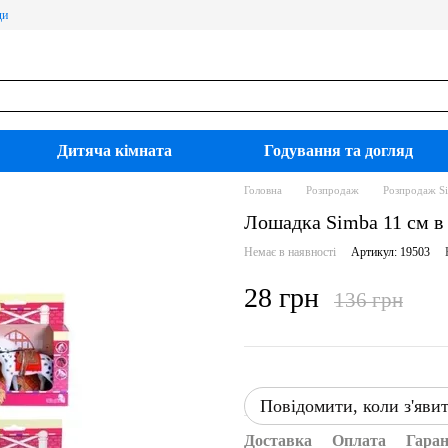
ди
Дитяча кімната
Годування та догляд
Головна
Розпродаж
Розпродаж S
Лошадка Simba 11 см в 
Немає в наявності
Артикул: 19503
28 грн
136 грн
Повідомити, коли з'яви
Доставка
Оплата
Гаран