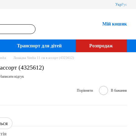
Укр
Рус
Мій кошик
Транспорт для дітей
Розпродаж
imba
Лошадка Simba 11 см в ассорт (4325612)
ассорт (4325612)
Написати відгук
Порівняти
В бажання
ться
тія