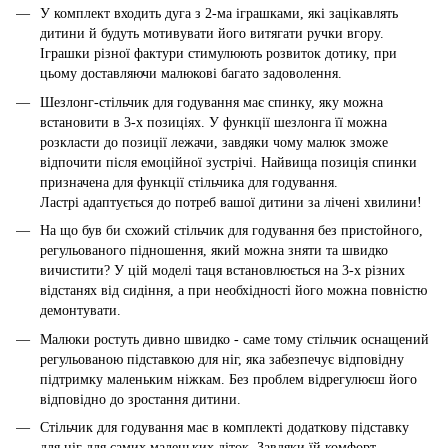
У комплект входить дуга з 2-ма іграшками, які зацікавлять
дитини й будуть мотивувати його витягати ручки вгору.
Іграшки різної фактури стимулюють розвиток дотику, при
цьому доставляючи малюкові багато задоволення.
Шезлонг-стільчик для годування має спинку, яку можна
встановити в 3-х позиціях. У функції шезлонга її можна
розкласти до позиції лежачи, завдяки чому малюк зможе
відпочити після емоційної зустрічі. Найвища позиція спинки
призначена для функції стільчика для годування.
Ластрі адаптується до потреб вашої дитини за лічені хвилини!
На що був би схожий стільчик для годування без пристойного,
регульованого підношення, який можна зняти та швидко
вичистити? У цій моделі таця встановлюється на 3-х різних
відстанях від сидіння, а при необхідності його можна повністю
демонтувати.
Малюки ростуть дивно швидко - саме тому стільчик оснащений
регульованою підставкою для ніг, яка забезпечує відповідну
підтримку маленьким ніжкам. Без проблем відрегулюєш його
відповідно до зростання дитини.
Стільчик для годування має в комплекті додаткову підставку
для ніг для самих маленьких діток. Завдяки їй комфорт