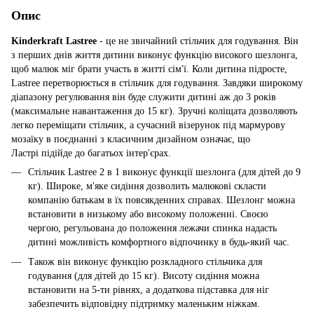
Опис
Kinderkraft Lastree
- це не звичайний стільчик для годування. Він
з перших днів життя дитини виконує функцію високого шезлонга,
щоб малюк міг брати участь в житті сім'ї. Коли дитина підросте,
Lastree перетворюється в стільчик для годування. Завдяки широкому
діапазону регулювання він буде служити дитині аж до 3 років
(максимальне навантаження до 15 кг). Зручні коліщата дозволяють
легко переміщати стільчик, а сучасний візерунок під мармурову
мозаїку в поєднанні з класичним дизайном означає, що
Ластрі підійде до багатьох інтер'єрах.
Стільчик Lastree 2 в 1 виконує функції шезлонга (для дітей до 9
кг). Широке, м'яке сидіння дозволить малюкові скласти
компанію батькам в їх повсякденних справах. Шезлонг можна
встановити в низькому або високому положенні. Своєю
чергою, регульована до положення лежачи спинка надасть
дитині можливість комфортного відпочинку в будь-який час.
Також він виконує функцію розкладного стільчика для
годування (для дітей до 15 кг). Висоту сидіння можна
встановити на 5-ти рівнях, а додаткова підставка для ніг
забезпечить відповідну підтримку маленьким ніжкам.