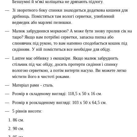
Безшумні й м'які коліщатка не дряпають підлогу.
Зі зворотного боку спинки знаходиться додаткова кишеня для
дрібниць. Помістяться там вологі серветки, улюблений
ведмедик або марлеві пелюшки.
Малюк забруднився морквою? А може бути знову пролив сік на
тацю? Якщо вам потрібні серветки, запасна пипка або
слинявчик під рукою, то вам напевно сподобається кошик під
сидінням. У ній поміститься все необхідне для обіду.
Lastree має оббивку з екошкіри. Якщо малюк забруднить
стільчик під час обіду, досить протерти сидіння і спинку
вологою серветкою, а потім витерти насухо. Ви можете легко
містити його в чистоті роками.
Матеріал рами - сталь.
Розмір в складеному вигляді: 118,5 x 50 x 16 см.
Розмір в розкладеному вигляді: 103 x 50 x 64,5 см.
5 рівнів висоти:
86 см.
90 см.