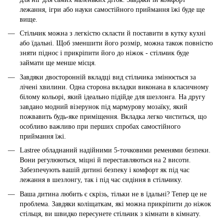
лежання, ігри або науки самостійного приймання їжі буде ще
вище.
Стільчик можна з легкістю скласти й поставити в кутку кухні
або їдальні. Щоб зменшити його розмір, можна також повністю
зняти піднос і прикріпити його до ніжок - стільчик буде
займати ще менше місця.
Завдяки двосторонній вкладці вид стільчика змінюється за
лічені хвилини. Одна сторона вкладки виконана в класичному
білому кольорі, який ідеально підійде для шезлонга. На другу
завдано модний візерунок під мармурову мозаїку, який
пожвавить будь-яке приміщення. Вкладка легко чиститься, що
особливо важливо при перших спробах самостійного
приймання їжі.
Lastree обладнаний надійними 5-точковими ременями безпеки.
Вони регулюються, міцні й переставляються на 2 висоти.
Забезпечують вашій дитині безпеку і комфорт як під час
лежання в шезлонгу, так і під час сидіння в стільчику.
Ваша дитина любить є скрізь, тільки не в їдальні? Тепер це не
проблема. Завдяки коліщаткам, які можна прикріпити до ніжок
стільця, ви швидко пересунете стільчик з кімнати в кімнату.