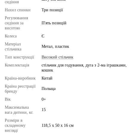
сидіння
Нахил спинки
Три позиції
Регулювання
сидіння за
П'ять позицій
висотою
Колеса
Є
Матеріал
Метал, пластик
стільчика
Тип конструкції
Високий стільчик
Комплектація
стільчик для годування, дуга з 2-ма іграшками,
кошик
Країна-виробник
Китай
Країна реєстрації
Польща
бренду
Вік
0+
Максимальна
15
вага дитини, кг.
Розміри в
складеному
118,5 x 50 x 16 см
вигляді