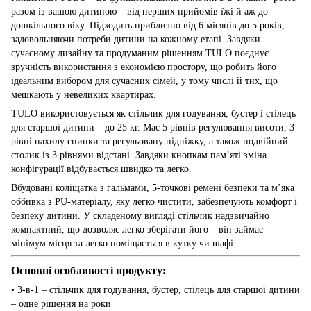
разом із вашою дитиною – від перших прийомів їжі й аж до
дошкільного віку. Підходить приблизно від 6 місяців до 5 років,
задовольняючи потреби дитини на кожному етапі. Завдяки
сучасному дизайну та продуманим рішенням TULO поєднує
зручність використання з економією простору, що робить його
ідеальним вибором для сучасних сімей, у тому числі й тих, що
мешкають у невеликих квартирах.
TULO використовується як стільчик для годування, бустер і стілець
для старшої дитини – до 25 кг. Має 5 рівнів регулювання висоти, 3
рівні нахилу спинки та регульовану підніжку, а також подвійний
столик із 3 рівнями відстані. Завдяки кнопкам пам’яті зміна
конфігурації відбувається швидко та легко.
Вбудовані коліщатка з гальмами, 5-точкові ремені безпеки та м’яка
оббивка з PU-матеріалу, яку легко чистити, забезпечують комфорт і
безпеку дитини. У складеному вигляді стільчик надзвичайно
компактний, що дозволяє легко зберігати його – він займає
мінімум місця та легко поміщається в кутку чи шафі.
Основні особливості продукту:
• 3-в-1 – стільчик для годування, бустер, стілець для старшої дитини
– одне рішення на роки